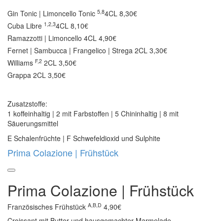
5,8
Gin Tonic | Limoncello Tonic
4CL 8,30€
1,2,3
Cuba Libre
4CL 8,10€
Ramazzotti | Limoncello
4CL 4,90€
Fernet | Sambucca | Frangelico | Strega
2CL 3,30€
F,2
Williams
2CL 3,50€
Grappa
2CL 3,50€
Zusatzstoffe:
1 koffeinhaltig | 2 mit Farbstoffen | 5 Chininhaltig | 8 mit
Säuerungsmittel
E Schalenfrüchte | F Schwefeldioxid und Sulphite
Prima Colazione | Frühstück
Prima Colazione | Frühstück
A,B,D
Französisches Frühstück
4,90€
Croissant mit Butter und hausgemachter Marmelade