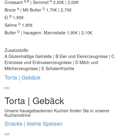
A,B
A
Croissant
| Semmel
2,50€ | 2,00€
A
D
Breze
| Mit Butter
1,70€ | 2,70€
B
Ei
1,90€
D
Sahne
1,80€
D
Butter
| hausgem. Marmelade
1,90€ | 2,10€
Zusatzstoffe:
A Glutenhaltige Getreide | B Eier und Eiererzeugnisse | C
Erdnüsse und Erdnusserzeugnisse | D Milch und
Milcherzeugnisse | E Schalenfrüchte
Torta | Gebäck
Torta | Gebäck
Unsere hausgebackenen Kuchen finden Sie in unserer
Kuchenvitrine
Snacks | kleine Speisen