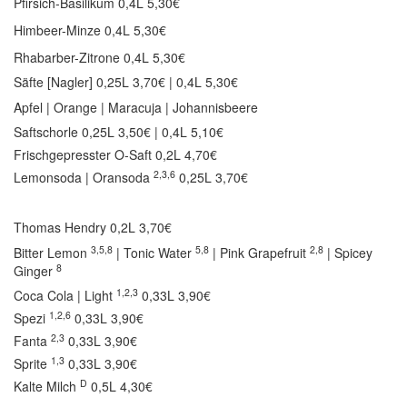
Pfirsich-Basilikum 0,4L 5,30€
Himbeer-Minze 0,4L 5,30€
Rhabarber-Zitrone 0,4L 5,30€
Säfte [Nagler]
0,25L 3,70€ | 0,4L 5,30€
Apfel | Orange | Maracuja | Johannisbeere
Saftschorle
0,25L 3,50€ | 0,4L 5,10€
Frischgepresster O-Saft
0,2L 4,70€
2,3,6
Lemonsoda | Oransoda
0,25L 3,70€
Thomas Hendry
0,2L 3,70€
3,5,8
5,8
2,8
Bitter Lemon
| Tonic Water
| Pink Grapefruit
| Spicey
8
Ginger
1,2,3
Coca Cola | Light
0,33L 3,90€
1,2,6
Spezi
0,33L 3,90€
2,3
Fanta
0,33L 3,90€
1,3
Sprite
0,33L 3,90€
D
Kalte Milch
0,5L 4,30€