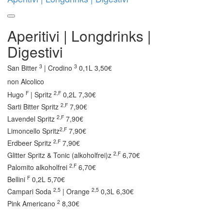
Aperitivi | Longdrinks |
Digestivi
3
3
San Bitter
| Crodino
0,1L 3,50€
non Alcolico
F
2,F
Hugo
| Spritz
0,2L 7,30€
2,F
Sarti Bitter Spritz
7,90€
2,F
Lavendel Spritz
7,90€
2,F
Limoncello Spritz
7,90€
2,F
Erdbeer Spritz
7,90€
2,F
Glitter Spritz & Tonic (alkoholfrei)z
6,70€
2,F
Palomito alkoholfrei
6,70€
F
Bellini
0,2L 5,70€
2,5
2,5
Campari Soda
| Orange
0,3L 6,30€
2
Pink Americano
8,30€