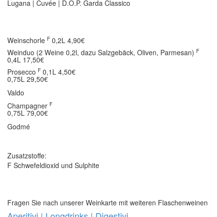
Lugana | Cuvée | D.O.P. Garda Classico
F
Weinschorle
0,2L 4,90€
F
Weinduo (2 Weine 0,2l, dazu Salzgebäck, Oliven, Parmesan)
0,4L 17,50€
F
Prosecco
0,1L 4,50€
0,75L 29,50€
Valdo
F
Champagner
0,75L 79,00€
Godmé
Zusatzstoffe:
F Schwefeldioxid und Sulphite
Fragen Sie nach unserer Weinkarte mit weiteren Flaschenweinen
Aperitivi | Longdrinks | Digestivi